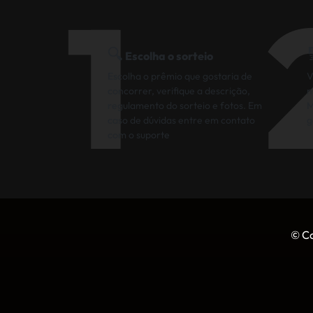
1
🔍
Escolha o sorteio
Escolha o prêmio que gostaria de
V
concorrer, verifique a descrição,
n
regulamento do sorteio e fotos. Em
M
caso de dúvidas entre em contato
g
com o suporte
© Co