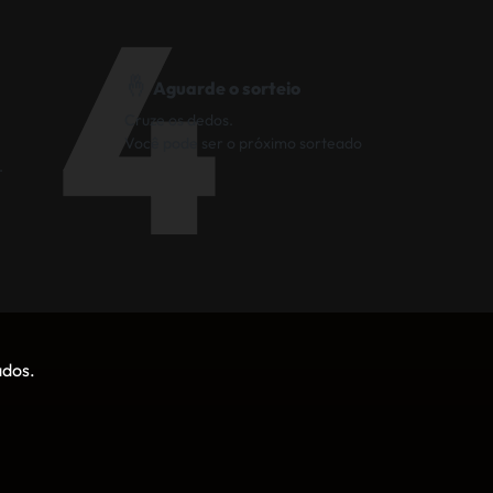
4
🤞
Aguarde o sorteio
Cruze os dedos.
Você pode ser o próximo sorteado
.
ados.