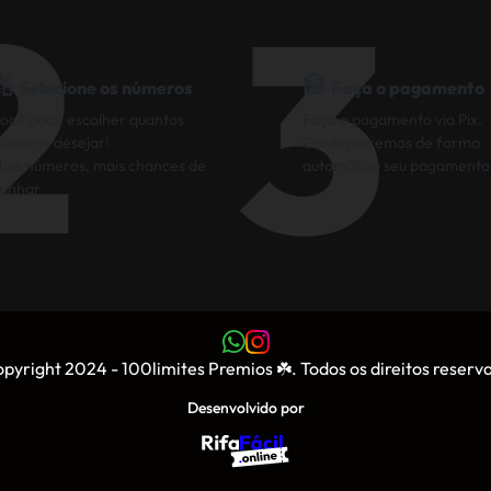
2
3
🔢
🏦
Selecione os números
Faça o pagamento
ocê pode escolher quantos
Faça o pagamento via Pix.
úmeros desejar!
Confirmaremos de forma
ais números, mais chances de
automática seu pagamento
anhar
pyright 2024 - 100limites Premios ☘️. Todos os direitos reserv
Desenvolvido por