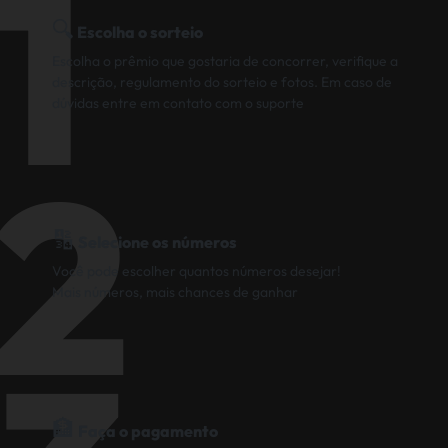
1
🔍
Escolha o sorteio
Escolha o prêmio que gostaria de concorrer, verifique a
descrição, regulamento do sorteio e fotos. Em caso de
dúvidas entre em contato com o suporte
2
🔢
Selecione os números
Você pode escolher quantos números desejar!
Mais números, mais chances de ganhar
🏦
Faça o pagamento