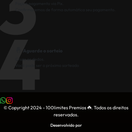
3
Faça o pagamento via Pix.
Confirmaremos de forma automática seu pagamento.
4
🤞
Aguarde o sorteio
Cruze os dedos.
Você pode ser o próximo sorteado
© Copyright 2024 - 100limites Premios ☘️. Todos os direitos
reservados.
Desenvolvido por